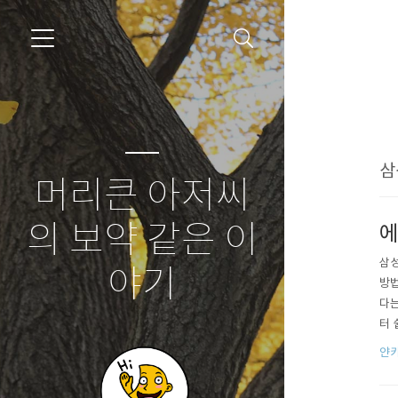
삼
머리큰 아저씨
의 보약 같은 이
에
삼성
야기
방법
다는
터 
다.
얀카
해 
리해