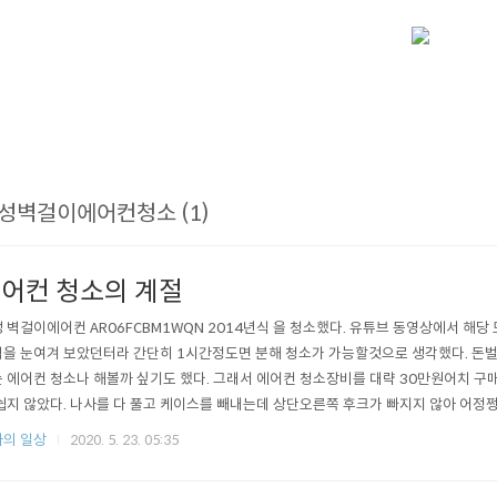
성벽걸이에어컨청소 (1)
어컨 청소의 계절
 벽걸이에어컨 AR06FCBM1WQN 2014년식 을 청소했다. 유튜브 동영상에서 해당
을 눈여겨 보았던터라 간단히 1시간정도면 분해 청소가 가능할것으로 생각했다. 돈벌
 에어컨 청소나 해볼까 싶기도 했다. 그래서 에어컨 청소장비를 대략 30만원어치 구
쉽지 않았다. 나사를 다 풀고 케이스를 빼내는데 상단오른쪽 후크가 빠지지 않아 어정
 이미 이때 나는 탈진상태. 상체 티셔츠는 이미 축축... 그리고 만나게된 곰팡이들... 열
의 일상
2020. 5. 23. 05:35
보이지만 그 뒤에 숨어있는 곰팡이들...특히 원통형 선풍기 날개에 곰팡이가 한가득! 싹
서 약품..