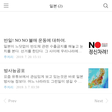
일본 (2)
반일! NO NO 불매 운동에 대하여.
일본이 느닷없이 반도체 관련 수출금지를 해놓고 눈
치를 본다. 선거를 한단다. 그 사이에 우리나라에서
는 난리가 났다. 반도체를 못만드는게 아니냐 큰일
주저리
2019. 7. 20. 15:11
나는거 아니냐 호들갑이 장난이 아니었다. 나는 관련
뉴스가 나오길 기다리며 유튜브를 계속 새로고침을
하며 지켜봤다. 재밌다. 일본상품 보이콧, 일본 관광
방사능공포
안가기... 수입의존도 낮추기... 이런 저런 뉴스가 나
요즘 유튜브에서 관심있게 보고 있는것은 바로 일본
오고 있었다. 그러다가 문득 이런생각이 들었다. 우
방사능 정보다. 어느 나라라도 그런일이 생길 수 있
리나라에 일본 상품이 이렇게나 많았단 말인가? 유니
고 어떤 나라도 낱낱이 까발릴 수 없을것이다. 다만
주저리
2019. 3. 7. 03:59
클로야 처음부터 일본상품인것을 알고 있었지만 애
안타까운것은 나이들거나 갈곳이 없거나 길거리 동
들 교육용 '호비'나 주변에 흔히 보던것들이 전부 일
물들이 불쌍하다고 자꾸 후쿠시마로 돌아가는 사람
본상품이었다는것에 새삼 깜짝 놀라지 않을 수가없
들이다. 또 이해할 수 없는것은 안전할 것 이라 믿는
Prev
Next
었다. 길가다 만난 간판중에 일본것이 아닌게 몇개나
사람들의 심리다. 아마 알면서 포기하는것 이겠지...
되는가. 친구녀석 피우는 담배나 길거리에 흔히 보이
후쿠시마에 사는 사람들은 그렇다 쳐도 도쿄나 근방