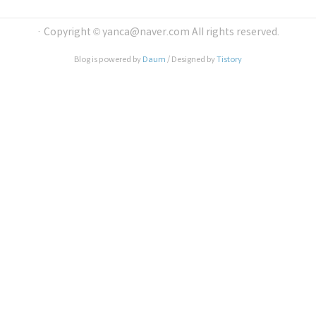
는 자동..
에 아래와 같은 방사능 지도를 애써 외면하는 정부관
료와 일반 시민들의 심리를 용납할 수 없다. 그것은
· Copyright © yanca@naver.com All rights reserved.
결국 바다건너 우리에게까지 피해를 줄것이다. http
s://minnanods.net/maps/index.html?pref=prefs17&m2_k
Blog is powered by
Daum
/ Designed by
Tistory
g=kg&time=today&sum_137=sum 땅이 이러한데 바..