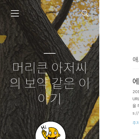
애
머리큰 아저씨
의 보약 같은 이
에
20
야기
UR
을 
s:
수 
주
리~