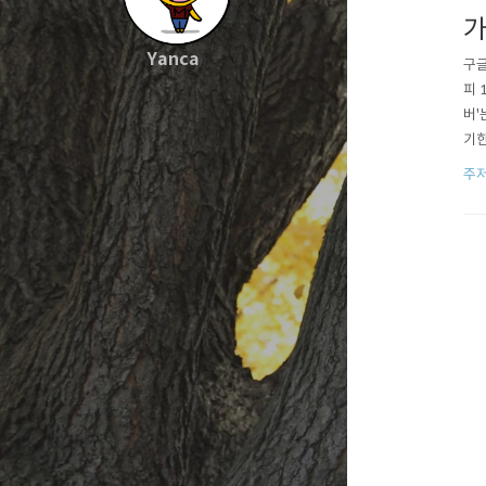
가
Yanca
구글
피 
버'
기한
글들
주
는 
문제