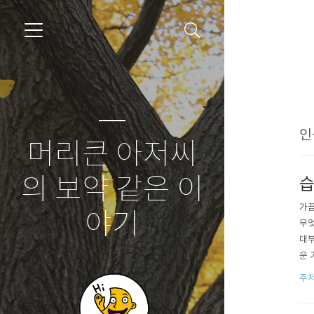
인
머리큰 아저씨
의 보약 같은 이
습
가끔
야기
무엇
대부
운 
람이
주