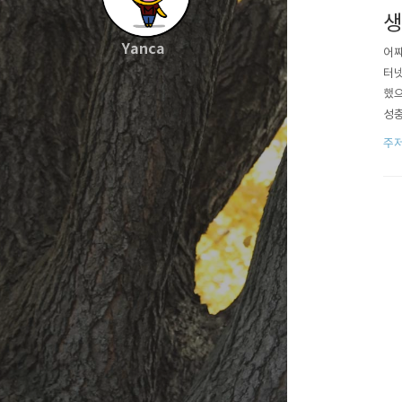
생
Yanca
어째
터넷
했으
성충
가 
주
리고
음으