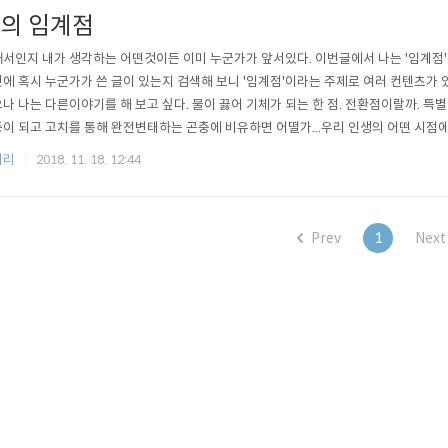
의 임계점
서인지 내가 생각하는 어떤것이든 이미 누군가가 앞서있다. 이번글에서 나는 '임계점'에
에 혹시 누군가가 쓴 글이 있는지 검색해 보니 '임계점'이라는 주제로 여러 컨텐츠가 
나 나는 다른이야기를 해 보고 싶다. 물이 끓어 기체가 되는 한 점. 전환점이랄까. 특별
이 되고 고치를 통해 완전변태하는 곤충에 비유하면 어떨가...우리 인생의 어떤 시점에
생을 시작하는 알 껍질을 깨고 나오는 순간처럼. 인간은 어미의 양막을 찢고 세상에 태
저리
2018. 11. 18. 12:44
 처음으로 태어난 하룻밤을 보낸다. 젖을 빨고 처음으로 기저귀를 갈게되고 인생은 
로 이어진..
Prev
1
Next