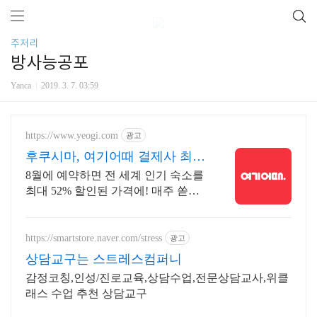
주저리
방사능공포
Yanca
2019. 3. 7. 03:59
https://www.yeogi.com
광고
후쿠시마, 여기어때 결제사 최대
2만원 추가할인
8월에 예약하면 전 세계 인기 숙소를
최대 52% 할인된 가격에! 매주 쏟아
지는 다양한 혜택! 앱으로 알림 받고
똑똑하게 숙소 예약하기
https://smartstore.naver.com/stress
광고
상담교구는 스트레스컴퍼니
감정코칭,인성/진로교육,상담수업,전문상담교사,위클
래스 수업 추천 상담교구