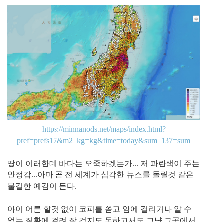
https://minnanods.net/maps/index.html?
pref=prefs17&m2_kg=kg&time=today&sum_137=sum
땅이 이러한데 바다는 오죽하겠는가... 저 파란색이 주는
안정감...아마 곧 전 세계가 심각한 뉴스를 돌릴것 같은
불길한 예감이 든다.
아이 어른 할것 없이 코피를 쏟고 암에 걸리거나 알 수
없는 질환에 걸려 잘 걷지도 못하고서도 그냥 그곳에서