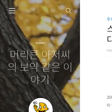
주
다
Ya
머리큰 아저씨
의 보약 같은 이
야기
2
이