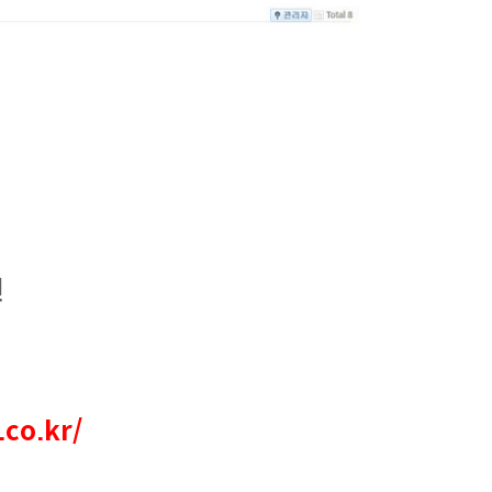
면
는
co.kr/