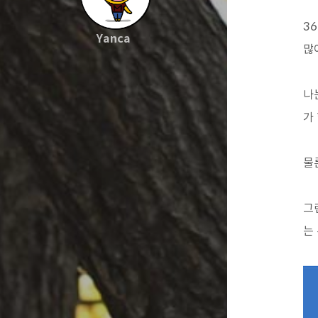
3
Yanca
많
나
가
물
그
는