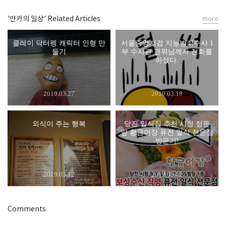
'얀카의 일상' Related Articles
more
클레이 닥터펭 캐릭터 인형 만
서울중앙지검 지능범죄수사 1
들기
부 수사관 경위님께서 전화를
하셨다.
2019.03.27
2019.03.18
외식이 주는 행복
당진 일식집 추천 시청 정문
앞 황금어장 퓨전 일식 전문점
방문기!
2019.03.12
2019.03.02
Comments