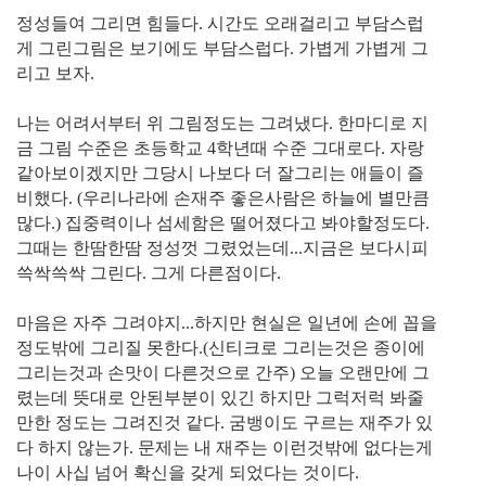
정성들여 그리면 힘들다. 시간도 오래걸리고 부담스럽
게 그린그림은 보기에도 부담스럽다. 가볍게 가볍게 그
리고 보자.
나는 어려서부터 위 그림정도는 그려냈다. 한마디로 지
금 그림 수준은 초등학교 4학년때 수준 그대로다. 자랑
같아보이겠지만 그당시 나보다 더 잘그리는 애들이 즐
비했다. (우리나라에 손재주 좋은사람은 하늘에 별만큼
많다.) 집중력이나 섬세함은 떨어졌다고 봐야할정도다.
그때는 한땀한땀 정성껏 그렸었는데...지금은 보다시피
쓱싹쓱싹 그린다. 그게 다른점이다.
마음은 자주 그려야지...하지만 현실은 일년에 손에 꼽을
정도밖에 그리질 못한다.(신티크로 그리는것은 종이에
그리는것과 손맛이 다른것으로 간주) 오늘 오랜만에 그
렸는데 뜻대로 안된부분이 있긴 하지만 그럭저럭 봐줄
만한 정도는 그려진것 같다. 굼뱅이도 구르는 재주가 있
다 하지 않는가. 문제는 내 재주는 이런것밖에 없다는게
나이 사십 넘어 확신을 갖게 되었다는 것이다.