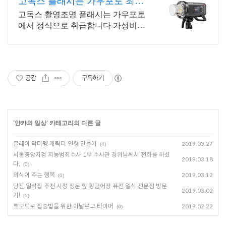
고독스 플래시는 가우포토 최고
의 가성비
고독스 촬영조명 플래시는 가우포토
에서 정식으로 취급합니다 가성비는
역시 고독스입니다. 합리적인 가격대
로 최상의 효과를 체험해보세요.
공감
구독하기
'
얀카의 일상
' 카테고리의 다른 글
클레이 닥터펭 캐릭터 인형 만들기
2019.03.27
(4)
서울중앙지검 지능범죄수사 1부 수사관 경위님께서 전화를 하셨
2019.03.18
다.
(0)
외식이 주는 행복
2019.03.12
(0)
당진 일식집 추천 시청 정문 앞 황금어장 퓨전 일식 전문점 방문
2019.03.02
기!
(0)
뽀모도로 집중법을 위한 아날로그 타이머
2019.02.22
(0)