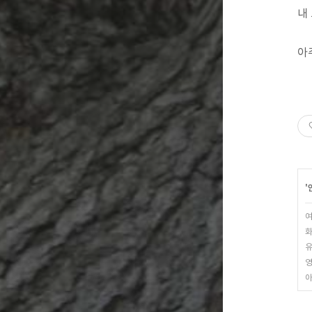
내
아
'
여
화
유
영
아