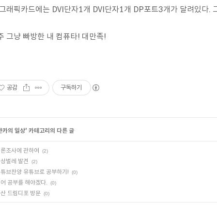
 그래픽카드에는 DVI단자1개 DVI단자1개 DP포트3개가 달려있다. 
주 그냥 빠방한 내 컴퓨타! 대만족!
공감
구독하기
얀카의 일상
' 카테고리의 다른 글
론조사에 관하여
(2)
상벌레 발견
(2)
튜브찬양 유튜브로 공부하기!
(0)
어 공부를 해야겠다.
(0)
산 드림디포 방문
(0)