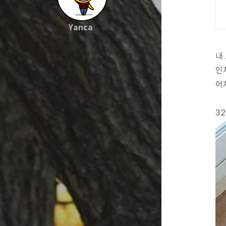
Yanca
내
인
어
3