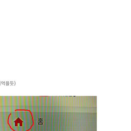
써먹을듯)