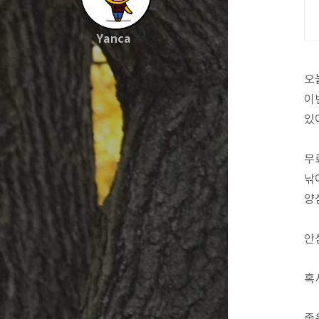
Yanca
오
이
있
무
낚
양
안
혹
좋