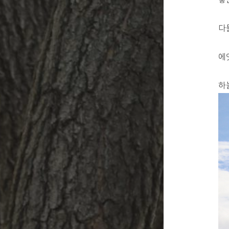
다
에
하