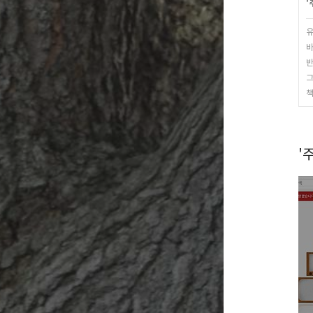
'
유
바
반
그
책
'주