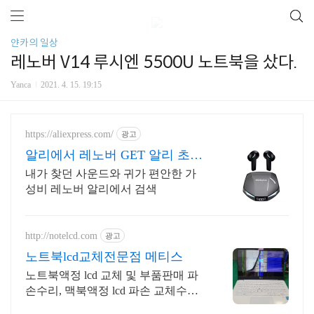
얀카의 일상
레노버 V14 루시엔 5500U 노트북을 샀다.
Yanca
2021. 4. 15. 19:15
https://aliexpress.com/
광고
알리에서 레노버 GET 알리 초특
가 레노버이어폰
내가 찾던 사운드와 귀가 편안한 가
성비 레노버 알리에서 검색
http://notelcd.com
광고
노트북lcd교체전문점 메티스
노트북액정 lcd 교체 및 부품판매 파
손수리, 맥북액정 lcd 파손 교체수리
전문