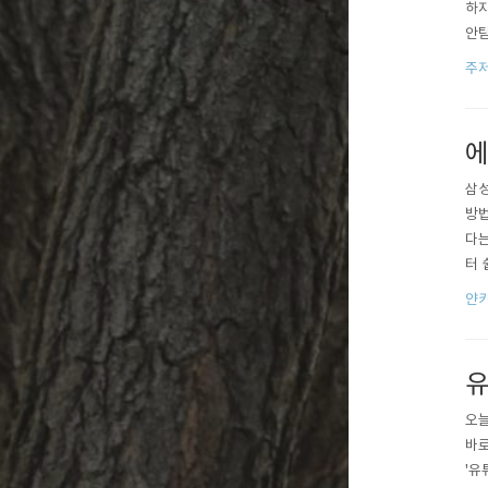
하지
안팀
세요
주
해 
===
에
삼성
방법
다는
터 
다.
얀카
해 
리해
유
오늘
바로
'유