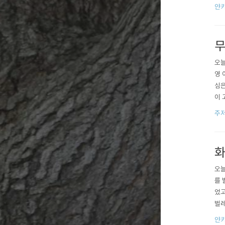
요하
얀카
무
오늘
영 
심은
이 
보한
주
도 
살기
화
오늘
를 
었고
벌레
아마
얀카