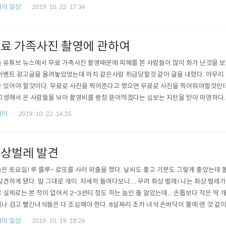
다고 생각하며 글을 마친다.
의 일상
2019. 10. 22. 17:34
료 가족사진 촬영에 관하여
 유튜브 뉴스에서 무료 가족사진 촬영때문에 피해를 본 사람들이 많이 화가 난것을 보
이벤트 광고글을 올려놓았었는데 마치 같은사람 취급당할것 같아 글을 내렸다. 아무리
 있어야 할것이다. 무료로 사진을 찍어준다고 했으면 무료로 사진을 찍어줘야할것인데
고생해서 온 사람들을 낚아 촬영비를 왕창 뜯어먹겠다는 심보는 지탄을 받아 마땅하다.
 업체 '아이루비'는 그런 양심없는 업체가 아니라는것을 말씀드립니다. 안심하셔도 됩
저리
2019. 10. 22. 14:35
피해가 올까 얼른 관련글은 내렸지만 몹시 찝찝하다. 좋은일 하려다 이게 뭔가... 양심없
 어려운 시기에 서로 ..
상벌레 발견
은 토요일! 루 룰루~ 로또를 사러 외출을 했다. 날씨도 좋고 기분도 그렇게 좋았는데
발견하게 됐다. 말 그대로 개미. 자세히 들여다보니.... 무려 화상 벌레! 나는 화상 벌레
 실제로는 본 적이 없어서 2~3센티 정도 하는 놈인 줄 알았는데... 손톱보다 작은 딱
나 검고 빨간녀석들은 다 조심해야 한다. 8살짜리 조카 녀석 손바닥이 불에 덴 것 같
 이 녀석 짓인 것 같다. 내 평생 벌레라곤 쐐기랑 땅벌, 꿀벌, 말벌밖에 쏘여 본적이 없었
의 일상
2019. 10. 19. 18:26