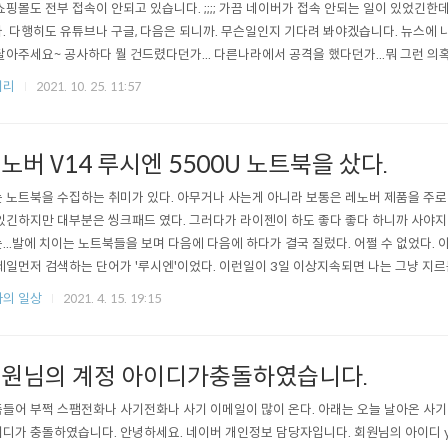
쇼핑몰도 전부 접속이 안되고 있습니다. ;;;; 가끔 네이버가 접속 안되는 일이 있었긴한데
. 다행히도 유튜브나 구글, 다음은 되니까. 무슨일인지 기다려 봐야겠습니다. 뉴스에 나오
달아주세요~ 공사하다 뭘 건드렸다던가... 다른나라에서 공격을 했다던가...뭐 그런 의
 부탁드립니다. 궁금해죽겠네~ >.
저리
2021. 10. 25. 11:57
노버 V14 루시엔 5500U 노트북을 샀다.
 노트북을 수집하는 취미가 있다. 아무거나 사는게 아니라 보통은 레노버 제품을 주로 
있긴하지만 대부분은 씽크패드 였다. 그러다가 라이젠이 하도 좋다 좋다 하니까 사야지
...발에 치이는 노트북들을 보며 다음에 다음에 하다가 결국 질렀다. 어쩔 수 없었다. 
제일먼저 검색하는 단어가 '루시엔'이었다. 이런일이 3일 이상지속되면 나는 그냥 지
 일에 집중이안되기 때문이다. 보통은 하루 이틀이면 잊혀지는데 이번에는 언제 판매
의 일상
2021. 4. 15. 19:15
 휩싸여 그냥 질러 버렸다. 기존에 내가 가지고 있던 씽크패드들은 다 잘 돌아가고 있
다. 조용한 방에. ..
원님의 계정 아이디가충돌하였습니다.
들어 부쩍 스팸전화나 사기전화나 사기 이메일이 많이 온다. 아래는 오늘 날아온 사기
디가 충돌하였습니다. 안녕하세요. 네이버 개인정보 담당자입니다. 회원님의 아이디 yan