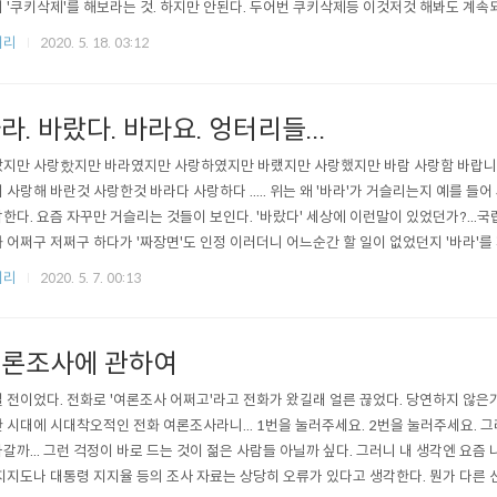
 '쿠키삭제'를 해보라는 것. 하지만 안된다. 두어번 쿠키삭제등 이것저것 해봐도 계속되
 컴퓨터로 유튜브로 들어가보니 멀쩡하다. 그렇다는것은 이 컴퓨터만의 문제라는 것.
저리
2020. 5. 18. 03:12
. 로그인은 어느새 풀려있다. 한참을 이것저것 해보다가 ... 내가 찾아낸 방법은바로 '
정상작동..
라. 바랐다. 바라요. 엉터리들...
지만 사랑핬지만 바라였지만 사랑하였지만 바랬지만 사랑했지만 바람 사랑함 바랍니다
 사랑해 바란것 사랑한것 바라다 사랑하다 ..... 위는 왜 '바라'가 거슬리는지 예를 들
한다. 요즘 자꾸만 거슬리는 것들이 보인다. '바랐다' 세상에 이런말이 있었던가?...
 어쩌구 저쩌구 하다가 '짜장면'도 인정 이러더니 어느순간 할 일이 없었던지 '바라'를
는 있어도 '바랐다'는 없었던건데 요즘 여기저기에서 자꾸 보인다. '바라.'도 거슬리는데 마
저리
2020. 5. 7. 00:13
론조사에 관하여
 전이었다. 전화로 '여론조사 어쩌고'라고 전화가 왔길래 얼른 끊었다. 당연하지 않은
 시대에 시대착오적인 전화 여론조사라니... 1번을 눌러주세요. 2번을 눌러주세요. 그
갈까... 그런 걱정이 바로 드는 것이 젊은 사람들 아닐까 싶다. 그러니 내 생각엔 요즘
지지도나 대통령 지지율 등의 조사 자료는 상당히 오류가 있다고 생각한다. 뭔가 다른 