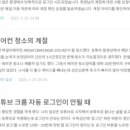
 않은 환경에서 반복적으로 로그인 시도되었습니다. 회원님의 계정에 대한 사용 요청이
은 메일 이용 약관에 따라 계정 확인 요청를 발송하였습니다. 계정 아이디를 확인하여
. 계정 아이디 확인하기 보다 자세한 내용은 아이디 도용에 대한 도움말을 확인 해주
저리
2021. 3. 25. 23:54
주셔서 감사합니다. 더욱 편리한 서비스를 제공하기 위해 항상 최선을 다하겠습니다. =====
====..
어컨 청소의 계절
 벽걸이에어컨 AR06FCBM1WQN 2014년식 을 청소했다. 유튜브 동영상에서 해당
을 눈여겨 보았던터라 간단히 1시간정도면 분해 청소가 가능할것으로 생각했다. 돈벌
 에어컨 청소나 해볼까 싶기도 했다. 그래서 에어컨 청소장비를 대략 30만원어치 구
쉽지 않았다. 나사를 다 풀고 케이스를 빼내는데 상단오른쪽 후크가 빠지지 않아 어정
 이미 이때 나는 탈진상태. 상체 티셔츠는 이미 축축... 그리고 만나게된 곰팡이들... 열
의 일상
2020. 5. 23. 05:35
보이지만 그 뒤에 숨어있는 곰팡이들...특히 원통형 선풍기 날개에 곰팡이가 한가득! 싹
서 약품..
튜브 크롬 자동 로그인이 안될 때
 황당한 경험을 하게 됐다. 나의 일상은 유튜브로 시작해서 유튜브로 끝나는 삶을 살고
 유튜브로 직행했는데 로그인이 안되는것이다. 우측상단에 '로그인' 파란 버튼이 생긴것
튜브 로고'를 누르면 10번~ 20번에 한번 쯤 로그인이 된다는것. 로그인 버튼을 누르