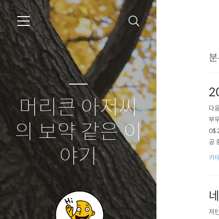
분
2
머리큰 아저씨
다음
부무
의 보약 같은 이
0$
공 
야기
0$2
카테
기본
네
저만