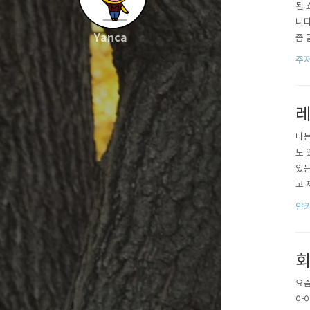
된 
니다
Yanca
좀 
공유
주
레
나는
도 
있는
고 
다른
얀카
감에
슬렸
회
요즘
아이