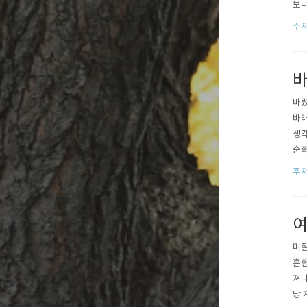
보니
다른
주
시뿐
니 
바
바랐
바래
생각
순화
다'
주
여
며칠
흔한
져나
당 