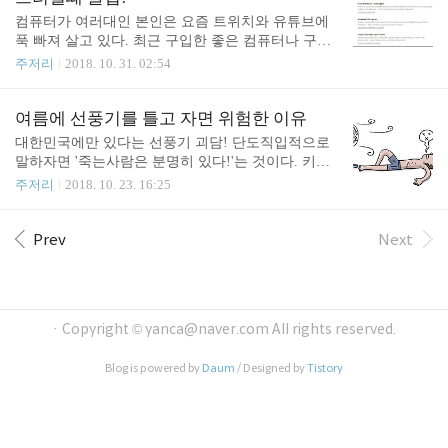
던 네이버였다. 이제는 다음이 그랬듯 네이버도 저무
이 되지 않았던것으로 기억한다. GW베이직을 학교
컴퓨터가 여러대인 본인은 요즘 트위치와 유튜브에
는 해가 ..
에서 가르쳐 주긴 했지만 나는 1도 관심이 없었다. 그
푹 빠져 살고 있다. 최근 구입한 좋은 컴퓨터나 구린
저 형이나 동생이 학교 친구들에게 구해오는 게임에
컴퓨터나 6세대 이후의 인텔 CPU에는 GPU가 내장되
주저리
2018. 10. 31. 02:54
만 관심이 있었다. 나는 만화에도 미쳐있었지만 게임
어있어서 트위치가 느려지는 현상이 없었는데 2세대
잡지나 게임 자체에도 미쳐있었다. 그 화려한 세상에
i5 2500이 달려있는 오래된 슬림컴퓨터에는 안타깝
발을 들일 수 있는 출입구 였던 셈이다. 물론 일본게
게도 8400GS LP 그래픽카드가 달려있는것이 아닌
여름에 선풍기를 틀고 자면 위험한 이유
임기인 '훼밀리'도 중학교 2학년때 학교에서 가장 키
가! LP는 슬림용 그래픽카드에 붙는 명칭이고 엄청
대한민국에만 있다는 선풍기 괴담! 단도직입적으로
작..
구리구리한 그래픽 카드인것이다. 트위치를 볼때 크
말하자면 '죽는사람은 분명히 있다!'는 것이다. 키워
롬이라서 느린것인가 싶어 익스플로러로 돌려봐도
드 : 선풍기, 괴담, 돌연사, 피떡, 저체온증, 혈전, 이
주저리
2018. 10. 23. 16:25
느렸다. 유튜브도 약간 느린감이 있는데 내가 알기로
코노미클래스 증후군, 와파린, 해파린, 다리떨기 이
는 i5 2500은 절대 느린 씨피유가 아니고 아직 현역으
제부터 나의 지극히 개인적인 경험담을 이야기 하도
로도 충분한 성능인것을 잘 알고 있던 터였기에 컨트
록 하겠다. 나는 의사도 아니고 전공의도 하니니 참
Prev
Next
롤 + 알트 + 델로 '작업관리자'를 살펴보니 씨피유랑
고만 하시고 혹시 아래와 같은 증상이 있으면 미리미
네트워크랑 메모리랑 다 놀고 있는것이 아닌가!..
리 몸을 관리하도록 하자! * 밀실이나 진공에 의한 산
소부족이나 저체온증따위의 이야기가 아니다! 버럭!
지금까지 명확하게 어떤 의사도 말한적이 없고 연구
· Copyright © yanca@naver.com All rights reserved.
되지도 않았지만 경험자인 나는 알 수 있고 주장 할
수 있다! 왜냐하면 [나는 선풍기 때문에 죽을 뻔한 경
Blog is powered by
Daum
/ Designed by
Tistory
험을 한 경험자이기 때문이다.] 아무나 죽는것은 아
니다! 특정한 상황 하에서는 죽을 수 있다는 내..