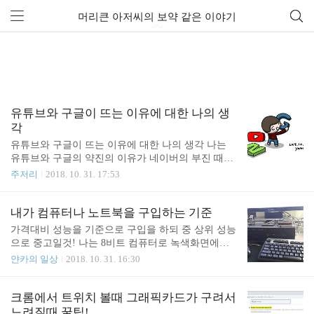
머리큰 아저씨의 보약 같은 이야기
유튜브와 구글이 뜨는 이유에 대한 나의 생
각
유튜브와 구글이 뜨는 이유에 대한 나의 생각 나는
유튜브와 구글의 약진의 이유가 네이버의 부진 때문
으로 보고 있다. 대략 5년도 훨씬 넘은것 같은데 점점
주저리
2018. 10. 31. 17:53
검색이 구려지고 있다. 나는 그렇게 느끼고 있다. 키
워드 검색 광고만 줄줄이 나온다. 엉뚱하고 오래된
정보만 나오는것도 이미 오래된 일이다. 그에반해 구
내가 컴퓨터나 노트북을 구입하는 기준
글링은 어느정도 만족할만한 검색결과를 보여준다.
가격대비 성능을 기준으로 구입을 하되 중 상위 성능
처음부터 그랬다. 그래도 네이버를 이용했던 이유는
으로 중고일것! 나는 8비트 컴퓨터로 녹색화면에서
맞춤정보와 깔끔한 구성때문이었다. 단지 그것때문
게임을 하다가 중학교1학년때부터 XT 컴퓨터 를 사
얀카의 일상
2018. 10. 31. 16:30
이었는데... 오늘도 네이버에서 어떤 정보가 검색되
달라고 조르고 졸라 컴퓨터를 만졌다. 당시 게임기를
지 않아 구글링을 했더니 바로 찾을 수 있었다. 과거
사달라면 안사줄것 같으니까 훠~ 얼씬 더 비싼 컴퓨
의 영화는 점점 퇴색되어 가고 있는 네이버. 예전에
터를 노렸던것을 어머니는 몰랐던 것이다. ㅎㅎㅎ 당
크롬에서 트위치 볼때 그래픽카드가 구려서
는 이렇지 않았다. 내가 원하는 정보가 쏙쏙 검색되
시 한반 55명중에 집에 컴퓨터가 있는 아이들은 5명
느려질때 꿀팁!